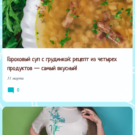
С
о
о
б
щ
е
н
Гороховый суп с грудинкой: рецепт из четырех
и
продуктов — самый вкусный!
я
31 марта
0