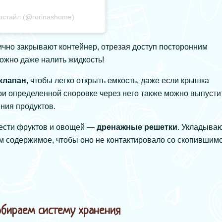
фстайл (@rorinashome)
чно закрывают контейнер, отрезая доступ посторонним
можно даже налить жидкость!
клапан
, чтобы легко открыть емкость, даже если крышка
ри определенной сноровке через него также можно выпусти
ния продуктов.
жести фруктов и овощей —
дренажные решетки
. Укладыва
м содержимое, чтобы оно не контактировало со скопившим
обираем систему хранения