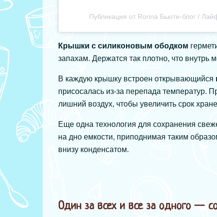
Публикация от Rorina Бьюти-блог / Лай
Крышки с силиконовым ободком
гермети
запахам. Держатся так плотно, что внутрь 
В каждую крышку встроен открывающийся
присосалась из-за перепада температур. П
лишний воздух, чтобы увеличить срок хране
Еще одна технология для сохранения све
на дно емкости, приподнимая таким образо
внизу конденсатом.
Один за всех и все за одного — с