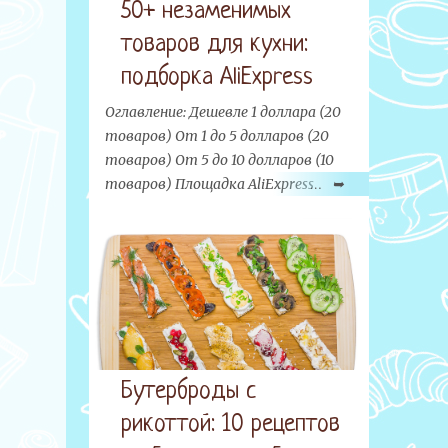
50+ незаменимых
товаров для кухни:
подборка AliExpress
Оглавление: Дешевле 1 доллара (20
товаров) От 1 до 5 долларов (20
товаров) От 5 до 10 долларов (10
товаров) Площадка AliExpress
предлагает сотни тысяч
всевозможных товаров на любой
вкус и кошелек. Отдельный большой
раздел на этом сайте занимают
бытовые товары, неизменно
привлекающие внимание хозяек всего
мира. Грандиозную подборку
интересных товаров для кухни с
Бутерброды с
AliExpress мы приготовили для вас
рикоттой: 10 рецептов
сегодня. Материал обновлен: ноябрь-