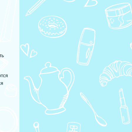
сложных форм: собачки, кошечки,
панды Как сделать сразу много
онириги: формы на несколько штук
После рецепта онигири в форме
сердца в Инстаграм @rorinashome
мне поступило немало вопросов о
том, где взять такие интересные
ть
формочки и как ими пользоваться.
Чтобы снять все вопросы, я решила
написать отдельный пост о том,
ются
какие формы есть у меня, какими
ся
удобнее и проще всего пользоваться и
где их купить.