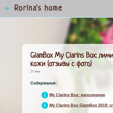
Rorina's home
GlamBox My Clarins Box: ли
кожи (отзывы с фото)
25 мая
Содержание:
My Clarins Box: наполнение
My Clarins Box GlamBox 2019: 