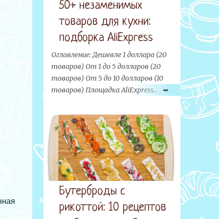
50+ незаменимых
товаров для кухни:
подборка AliExpress
Оглавление: Дешевле 1 доллара (20
товаров) От 1 до 5 долларов (20
товаров) От 5 до 10 долларов (10
товаров) Площадка AliExpress
предлагает сотни тысяч
всевозможных товаров на любой
вкус и кошелек. Отдельный большой
раздел на этом сайте занимают
бытовые товары, неизменно
привлекающие внимание хозяек всего
мира. Грандиозную подборку
интересных товаров для кухни с
Бутерброды с
AliExpress мы приготовили для вас
нная
рикоттой: 10 рецептов
сегодня. Материал обновлен: ноябрь-