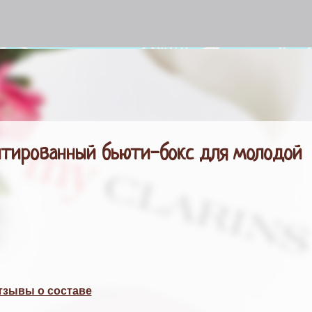
К основному контенту
митированный бьюти-бокс для молодой
отзывы о составе