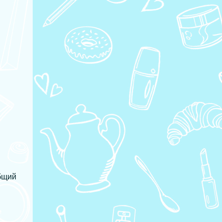
сложных форм: собачки, кошечки,
панды Как сделать сразу много
онириги: формы на несколько штук
После рецепта онигири в форме
сердца в Инстаграм @rorinashome
мне поступило немало вопросов о
том, где взять такие интересные
формочки и как ими пользоваться.
Чтобы снять все вопросы, я решила
написать отдельный пост о том,
какие формы есть у меня, какими
удобнее и проще всего пользоваться и
где их купить.
бщий